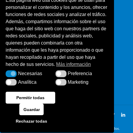
Esta página web usa cookies que se usan para
personalizar el contenido y los anuncios, ofrecer
funciones de redes sociales y analizar el tráfico.
Además, compartimos información sobre el uso
que haga del sitio web con nuestros partners de
redes sociales, publicidad y análisis web,
quienes pueden combinarla con otra
información que les haya proporcionado o que
hayan recopilado a partir del uso que haya
hecho de sus servicios.
Más información
Necesarias
Preferencia
Necesarias
Preferencia
917 87 39 87
Analítica
Marketing
Analítica
Marketing
Permitir todas
Guardar
Términos y condiciones
Política de cookies
Rechazar todas
© 2016 Copyright por REDOPTI S.L. Todos los derechos reservados.