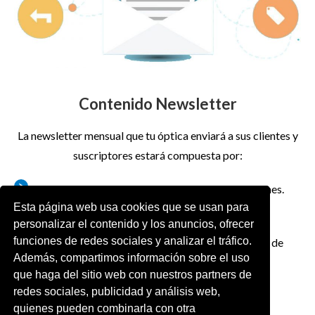
Contenido Newsletter
La newsletter mensual que tu óptica enviará a sus clientes y
suscriptores estará compuesta por:
Destacados de promociones, descuentos o cupones.
Esta página web usa cookies que se usan para
Productos nuevos o que te interese promocionar.
personalizar el contenido y los anuncios, ofrecer
funciones de redes sociales y analizar el tráfico.
Información de interés, como horarios especiales de
Además, compartimos información sobre el uso
festivos o servicios que ofrece tu negocio.
que haga del sitio web con nuestros partners de
Enlaces a los contenidos de tu blog.
redes sociales, publicidad y análisis web,
quienes pueden combinarla con otra